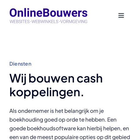
Skip
to
Toggle
content
Naviga
Home
Team
Diensten
Diensten
Wij bouwen cash
koppelingen.
Klanten
Als ondernemer is het belangrijk om je
Contact
boekhouding goed op orde te hebben. Een
goede boekhoudsoftware kan hierbij helpen, en
een van de meest populaire opties op dit gebied