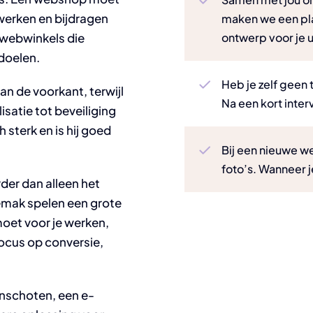
werken en bijdragen
maken we een pl
 webwinkels die
ontwerp voor je u
doelen.
Heb je zelf geen 
n de voorkant, terwijl
Na een kort inter
satie tot beveiliging
sterk en is hij goed
Bij een nieuwe w
foto’s. Wanneer j
der dan alleen het
sgemak spelen een grote
moet voor je werken,
ocus op conversie,
inschoten, een e-