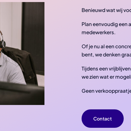
Benieuwd wat wij vo
Plan eenvoudig een a
medewerkers.
Of je nu al een concr
bent, we denken gra
Tijdens een vrijblij
we zien wat er mogelij
Geen verkooppraatjes
Contact