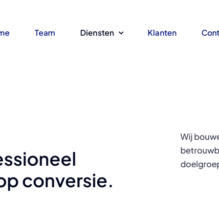
me
Team
Diensten
Klanten
Cont
Wij bouwe
betrouwba
ssioneel
doelgroe
op conversie.