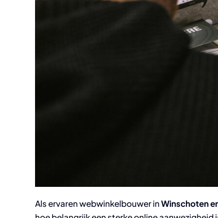
Als ervaren webwinkelbouwer in
Winschoten e
hoe belangrijk een sterke online aanwezigheid