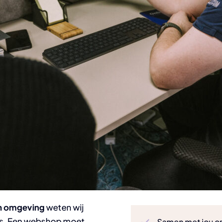
n omgeving
weten wij
 is. Een webshop moet
Samen met jou on