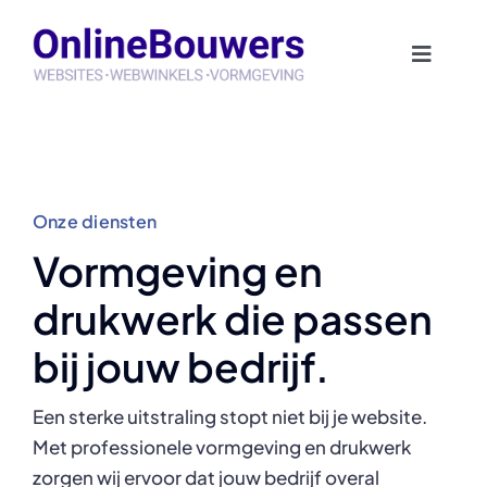
Skip
to
Toggle
content
Naviga
Home
Team
Onze diensten
Diensten
Vormgeving en
drukwerk die passen
Klanten
bij jouw bedrijf.
Contact
Een sterke uitstraling stopt niet bij je website.
Met professionele vormgeving en drukwerk
zorgen wij ervoor dat jouw bedrijf overal