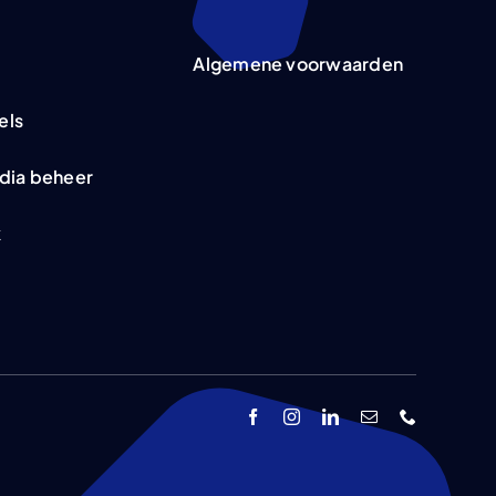
Algemene voorwaarden
els
dia beheer
k